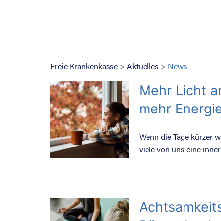
Freie Krankenkasse
>
Aktuelles
>
News
Mehr Licht a
mehr Energie
Wenn die Tage kürzer w
viele von uns eine inne
Melancholie gehören zu
jedoch oft unterschätzt
Körper und Geist sein, 
vorübergehenden Tief ei
Achtsamkeits