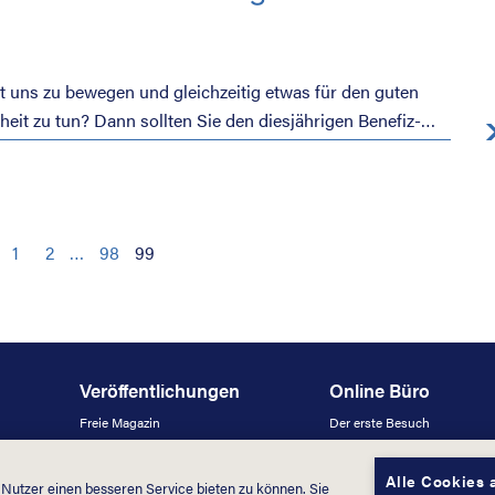
t uns zu bewegen und gleichzeitig etwas für den guten
it zu tun? Dann sollten Sie den diesjährigen Benefiz-
nicht verpassen! Dieser findet vom 24. bis zum 31. Januar
ahr sogar zum 30. Mal.
1
2
…
98
99
Veröffentlichungen
Online Büro
Freie Magazin
Der erste Besuch
Broschüren
Versicherungsdaten
News
Erstattungen – Krankengeld
Alle Cookies 
utzer einen besseren Service bieten zu können. Sie
Newsletter
Service