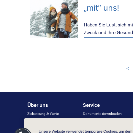
„mit“ uns!
Haben Sie Lust, sich mi
Zweck und Ihre Gesundhe
Marathon in Ostbelgien 
2025 statt, in diesem J
<
Über uns
Service
Zielsetzung & Werte
Dokumente downloaden
Jobs
FAQ
Facebook
Glossar
Unsere Website verwendet temporäre Cookies, um dem N
Instagram
Beitragsrechner