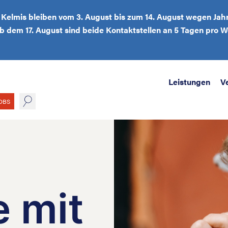
d Kelmis bleiben vom 3. August bis zum 14. August wegen Jah
Ab dem 17. August sind beide Kontaktstellen an 5 Tagen pro
Leistungen
V
suche
OBS
 mit