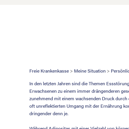
Freie Krankenkasse
>
Meine Situation
>
Persönli
In den letzten Jahren sind die Themen Essstörun
Erwachsenen zu einem immer drängenderen gese
zunehmend mit einem wachsenden Druck durch di
oft unreflektierten Umgang mit der Ernährung konf
dringender denn je.
Während Adipositas mit einer Vielzahl von körpe