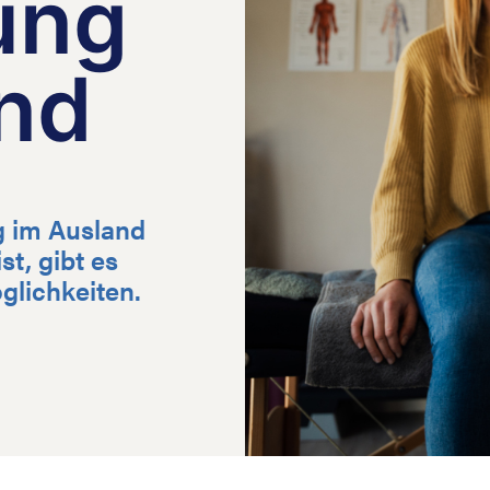
ung
nd
g im Ausland
t, gibt es
glichkeiten.