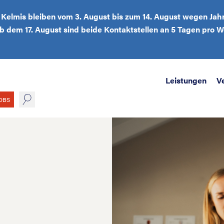
d Kelmis bleiben vom 3. August bis zum 14. August wegen Jah
Ab dem 17. August sind beide Kontaktstellen an 5 Tagen pro
Leistungen
V
suche
OBS