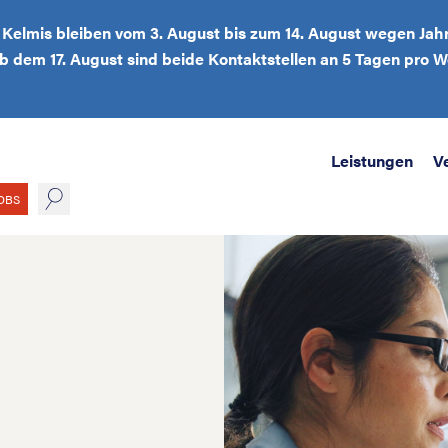
d Kelmis bleiben vom 3. August bis zum 14. August wegen Jah
Ab dem 17. August sind beide Kontaktstellen an 5 Tagen pro
Leistungen
V
suche
OBS