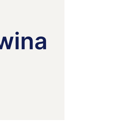
-
wina