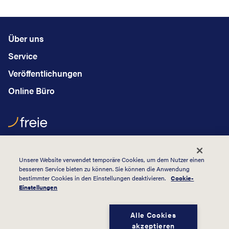
Über uns
Service
Veröffentlichungen
Online Büro
Hauptstraße 2
B - 4760 Büllingen
Unsere Website verwendet temporäre Cookies, um dem Nutzer einen
besseren Service bieten zu können. Sie können die Anwendung
+32 (0)80 64 05 15
bestimmter Cookies in den Einstellungen deaktivieren.
Cookie-
Einstellungen
info@freie.be
unterliegt der Kontrolle des Afk
Alle Cookies
akzeptieren