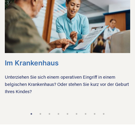
Im Krankenhaus
E
Unterziehen Sie sich einem operativen Eingriff in einem
He
die
belgischen Krankenhaus? Oder stehen Sie kurz vor der Geburt
nü
Ihres Kindes?
üb
ch